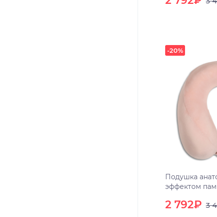
2 792₽
3 
-20%
Подушка анат
эффектом пам
2 792₽
3 