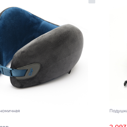
номичная
Подушка