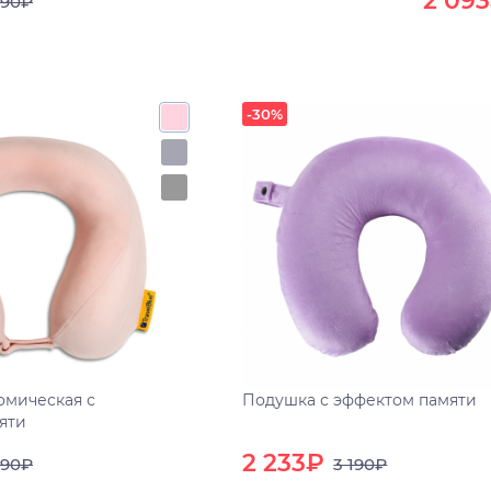
2 09
490₽
-30%
омическая с
Подушка с эффектом памяти
яти
2 233₽
490₽
3 190₽