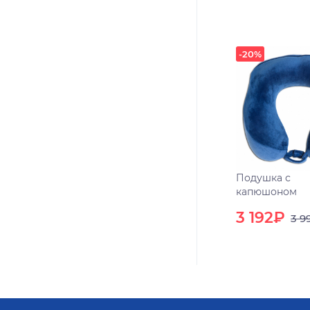
-20%
Подушка с
капюшоном
3 192₽
3 9