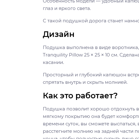
Особенность модели — удобный капюшо
глаз и яркого света.
С такой подушкой дорога станет намно
Дизайн
Подушка выполнена в виде воротника,
Tranquility Pillow 25 × 25 × 10 см. Сде
касании.
Просторный и глубокий капюшон встро
спрятать внутрь и скрыть молнией.
Как это работает?
Подушка позволит хорошо отдохнуть в
мягкому покрытию она будет комфортн
времени суток, вы сможете выспаться,
расстегните молнию на задней части п
конца, чтобы полностью скрыть лицо от