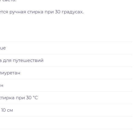
ся ручная стирка при 30 градусах.
lue
 для путешествий
лиуретан
он
стирка при 30 °C
× 10 см