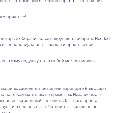
н, в который всегда можно спрятаться от лишних
го приятнее!
 который оборачивается вокруг шеи. Габариты Hooded
лана из пенополиуретана — легкая и приятная при
ен в саму подушку, его в любой момент можно
 машине, самолете, поезде или аэропорте Благодаря
о поддерживать шею во время сна. Независимо от
 вытащив встроенный капюшон. Для этого просто
одушки и достаньте его. Потяните за капюшон до
 света.