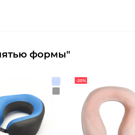
мятью формы"
-20%