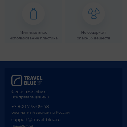
3 км
от ближайшей
станции
метро)
Минимальное
Не содержит
осуществляется
использование пластика
опасных веществ
ежедневно
с 10:00
до 18:00
(под
запрос
клиента —
в интервале
© 2026 Travel-blue.ru
с 18:00
Все права защищены
до 22:00).
+7 800 775-09-48
бесплатный звонок по России
При
support@travel-blue.ru
оформлении
поддержка