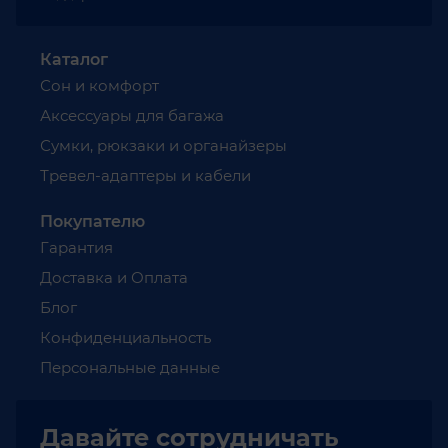
заказа
до 17:30
Каталог
по местному
Сон и комфорт
времени
Аксессуары для багажа
доставка
Сумки, рюкзаки и органайзеры
осуществляется
на следующий
Тревел-адаптеры и кабели
день.
Покупателю
Также
Гарантия
работает
Доставка и Оплата
срочная
Блог
экспресс-
Конфиденциальность
доставка
Персональные данные
в день
оформления
Давайте
сотрудничать
заказа.