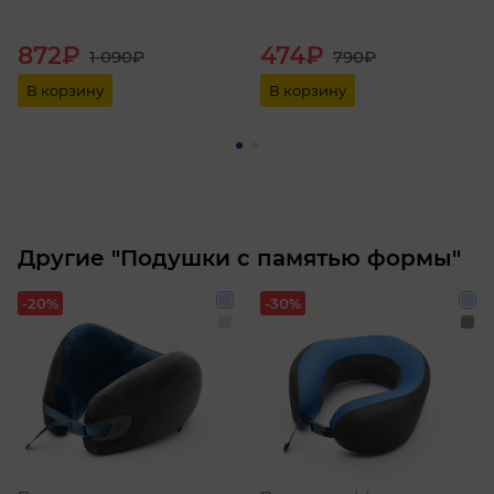
872₽
474₽
1 090₽
790₽
В корзину
В корзину
Другие "Подушки с памятью формы"
-20%
-30%